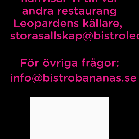
andra restaurang
Leopardens källare,
storasallskap@bistrol
För övriga frågor:
info@bistrobananas.se